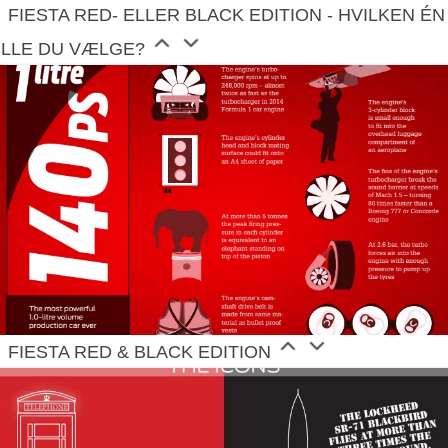
FIESTA RED- ELLER BLACK EDITION - HVILKEN ÉN
ILLE DU VÆLGE?
FIESTA RED & BLACK EDITION