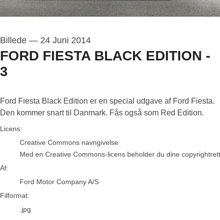
Billede
—
24 Juni 2014
FORD FIESTA BLACK EDITION -
3
Ford Fiesta Black Edition er en special udgave af Ford Fiesta.
Den kommer snart til Danmark. Fås også som Red Edition.
Ford Motor Company A/S
Licens:
Creative Commons navngivelse
Med en Creative Commons-licens beholder du dine copyrightrettigh
Af:
Ford Motor Company A/S
Filformat:
.jpg