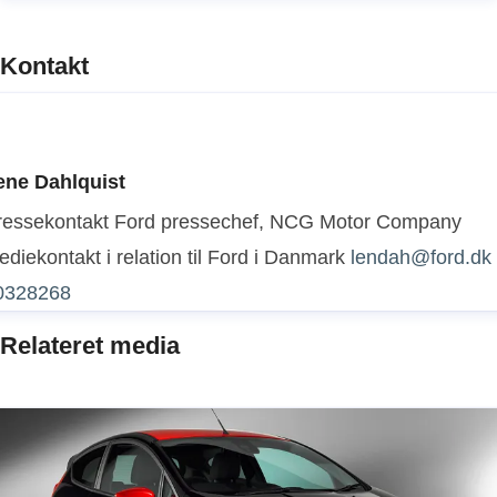
Kontakt
ene Dahlquist
ressekontakt
Ford pressechef, NCG Motor Company
diekontakt i relation til Ford i Danmark
lendah@ford.dk
0328268
Relateret media