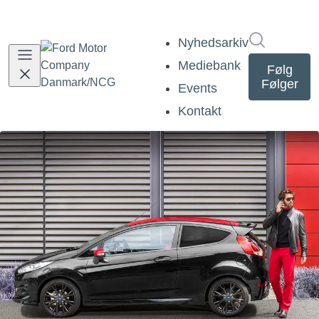
Søg i nyh
Nyhedsarkiv
Mediebank
Følg
Følger
Events
Kontakt