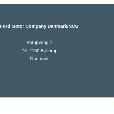
Ford Motor Company Danmark/NCG
Borupvang 1
DK-2750 Ballerup
Danmark
Ford Danmarks hjemmeside
Følg Ford Danmark på Facebook
Ford Europa - online press kit