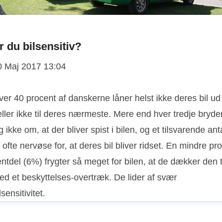
r du bilsensitiv?
0 Maj 2017 13:04
er 40 procent af danskerne låner helst ikke deres bil ud
ller ikke til deres nærmeste. Mere end hver tredje bryde
g ikke om, at der bliver spist i bilen, og et tilsvarende ant
 ofte nervøse for, at deres bil bliver ridset. En mindre pro
ntdel (6%) frygter så meget for bilen, at de dækker den t
ed et beskyttelses-overtræk. De lider af svær
lsensitivitet.