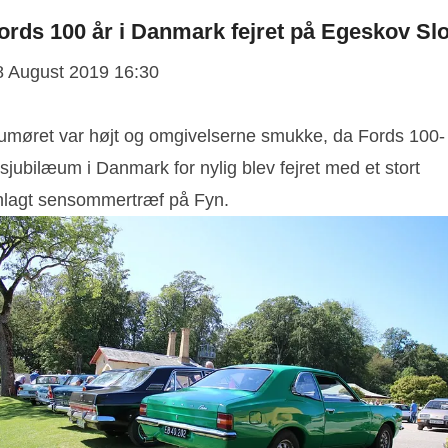
ords 100 år i Danmark fejret på Egeskov Slo
8 August 2019 16:30
umøret var højt og omgivelserne smukke, da Fords 100-
sjubilæum i Danmark for nylig blev fejret med et stort
nlagt sensommertræf på Fyn.