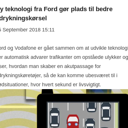
y teknologi fra Ford gør plads til bedre
drykningskørsel
5 September 2018 15:11
ord og Vodafone er gået sammen om at udvikle teknologi
er automatisk advarer trafikanter om opståede ulykker o
iser, hvordan man skaber en akutpassage for
drykningskøretøjer, så de kan komme ubesværet til i
dsituationer, hvor hvert sekund er livsvigtigt.