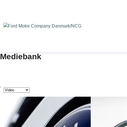
Mediebank
ype