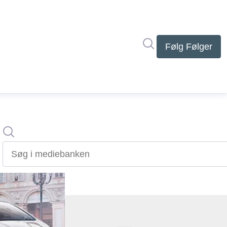
Søg i nyhedsrumme
Følg
Følger
Søg
Søg i mediebanken