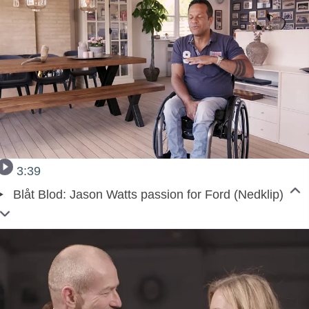
3:39
Blåt Blod: Jason Watts passion for Ford (Nedklip)