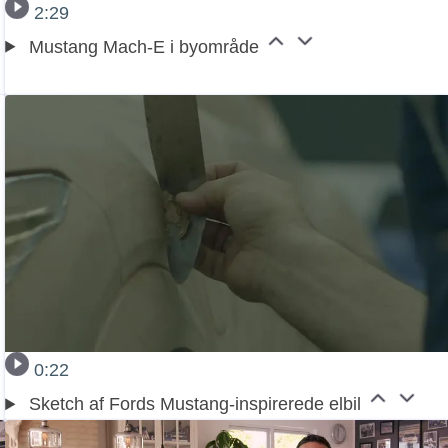
2:29
Mustang Mach-E i byområde
0:22
Sketch af Fords Mustang-inspirerede elbil