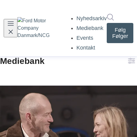
Søg i nyh
Nyhedsarkiv
Mediebank
Følg
Følger
Events
Kontakt
Mediebank