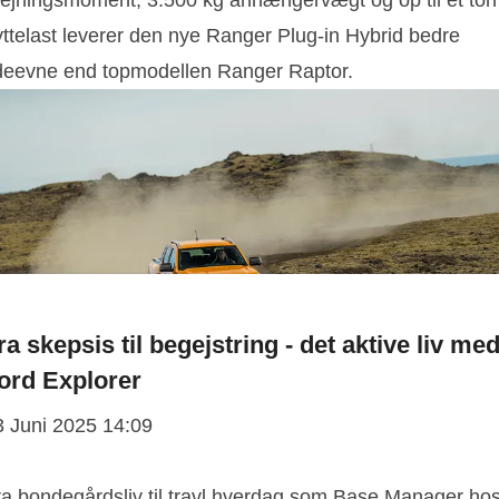
rejningsmoment, 3.500 kg anhængervægt og op til ét ton
yttelast leverer den nye Ranger Plug-in Hybrid bedre
deevne end topmodellen Ranger Raptor.
ra skepsis til begejstring - det aktive liv me
ord Explorer
3 Juni 2025 14:09
ra bondegårdsliv til travl hverdag som Base Manager ho