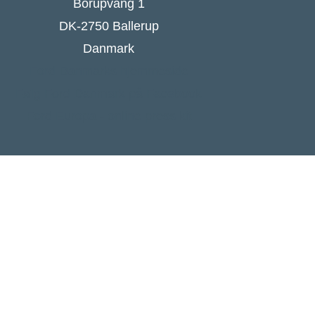
Borupvang 1
DK-2750 Ballerup
Danmark
Ford Danmarks hjemmeside
Følg Ford Danmark på Facebook
Ford Europa - online press kit