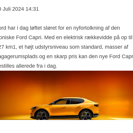
0 Juli 2024 14:31
rd har i dag løftet sløret for en nyfortolkning af den
oniske Ford Capri. Med en elektrisk rækkevidde på op til
27 km1, et højt udstyrsniveau som standard, masser af
agagerumsplads og en skarp pris kan den nye Ford Capr
stilles allerede fra i dag.