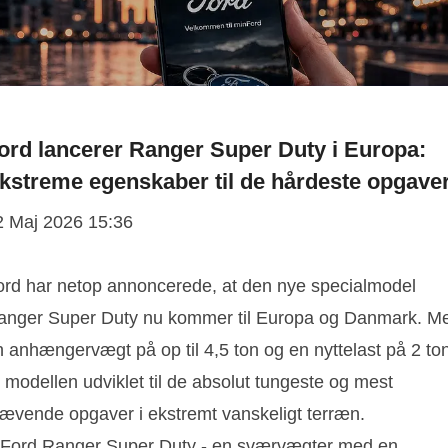
ord lancerer Ranger Super Duty i Europa:
kstreme egenskaber til de hårdeste opgave
2 Maj 2026 15:36
ord har netop annoncerede, at den nye specialmodel
anger Super Duty nu kommer til Europa og Danmark. M
n anhængervægt på op til 4,5 ton og en nyttelast på 2 to
 modellen udviklet til de absolut tungeste og mest
rævende opgaver i ekstremt vanskeligt terræn.