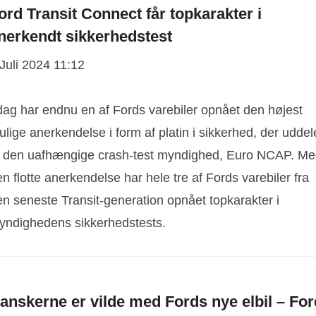
ord Transit Connect får topkarakter i
nerkendt sikkerhedstest
Juli 2024 11:12
 dag har endnu en af Fords varebiler opnået den højest
lige anerkendelse i form af platin i sikkerhed, der uddel
f den uafhængige crash-test myndighed, Euro NCAP. M
n flotte anerkendelse har hele tre af Fords varebiler fra
en seneste Transit-generation opnået topkarakter i
yndighedens sikkerhedstests.
anskerne er vilde med Fords nye elbil – For