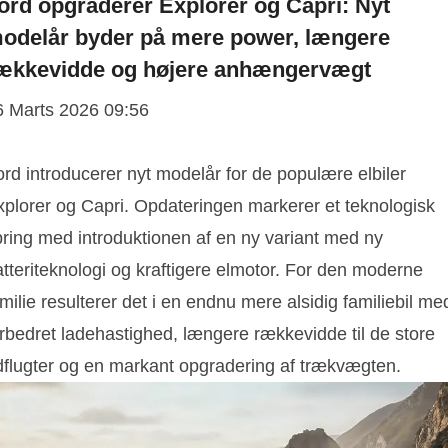
ord opgraderer Explorer og Capri: Nyt
odelår byder på mere power, længere
ækkevidde og højere anhængervægt
6 Marts 2026 09:56
rd introducerer nyt modelår for de populære elbiler
xplorer og Capri. Opdateringen markerer et teknologisk
pring med introduktionen af en ny variant med ny
tteriteknologi og kraftigere elmotor. For den moderne
milie resulterer det i en endnu mere alsidig familiebil me
orbedret ladehastighed, længere rækkevidde til de store
dflugter og en markant opgradering af trækvægten.