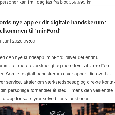
ords nye app er dit digitale handskerum:
elkommen til ’minFord’
4 Juni 2026 09:00
ed den nye kundeapp ’minFord’ bliver det endnu
emmere, mere overskueligt og mere trygt at være Ford-
er. Som et digitalt handskerum giver appen dig overblik
ver service, aftaler om værkstedsbesøg og direkte kontak
l din personlige forhandler ét sted – mens den velkendte
rd-app fortsat styrer selve bilens funktioner.