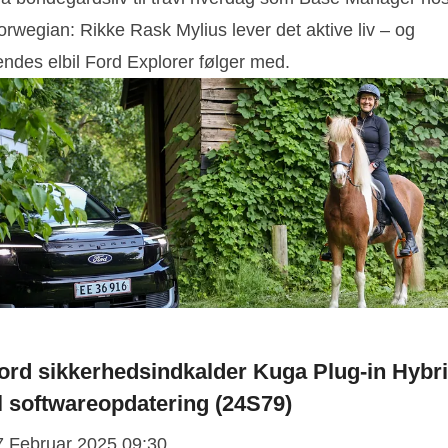
rwegian: Rikke Rask Mylius lever det aktive liv – og
endes elbil Ford Explorer følger med.
ord sikkerhedsindkalder Kuga Plug-in Hybr
il softwareopdatering (24S79)
7 Februar 2025 09:30