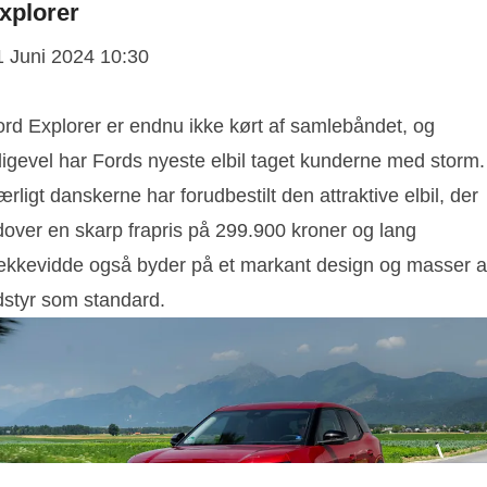
xplorer
1 Juni 2024 10:30
ord Explorer er endnu ikke kørt af samlebåndet, og
ligevel har Fords nyeste elbil taget kunderne med storm.
rligt danskerne har forudbestilt den attraktive elbil, der
dover en skarp frapris på 299.900 kroner og lang
ækkevidde også byder på et markant design og masser a
dstyr som standard.