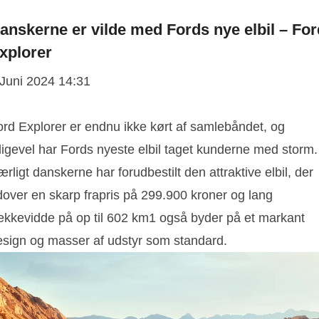
anskerne er vilde med Fords nye elbil – For
xplorer
 Juni 2024 14:31
ord Explorer er endnu ikke kørt af samlebåndet, og
ligevel har Fords nyeste elbil taget kunderne med storm.
rligt danskerne har forudbestilt den attraktive elbil, der
dover en skarp frapris på 299.900 kroner og lang
ækkevidde på op til 602 km1 også byder på et markant
esign og masser af udstyr som standard.