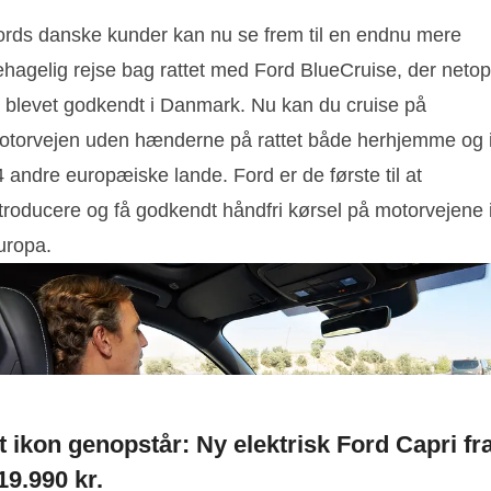
ords danske kunder kan nu se frem til en endnu mere
ehagelig rejse bag rattet med Ford BlueCruise, der netop
r blevet godkendt i Danmark. Nu kan du cruise på
otorvejen uden hænderne på rattet både herhjemme og 
 andre europæiske lande. Ford er de første til at
ntroducere og få godkendt håndfri kørsel på motorvejene 
uropa.
t ikon genopstår: Ny elektrisk Ford Capri fr
19.990 kr.