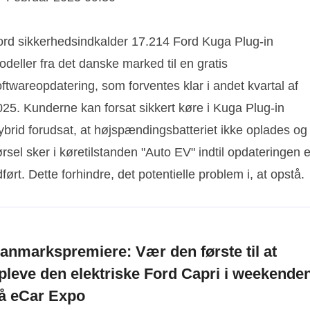
ord sikkerhedsindkalder 17.214 Ford Kuga Plug-in
deller fra det danske marked til en gratis
ftwareopdatering, som forventes klar i andet kvartal af
025. Kunderne kan forsat sikkert køre i Kuga Plug-in
ybrid forudsat, at højspændingsbatteriet ikke oplades og
rsel sker i køretilstanden "Auto EV" indtil opdateringen e
ført. Dette forhindre, det potentielle problem i, at opstå.
anmarkspremiere: Vær den første til at
pleve den elektriske Ford Capri i weekende
å eCar Expo