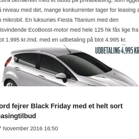
kstra bemærket med et tilbud på privatleasing, som ligge
å niveau med det, mange konkurrenter tager for leasing 
n mikrobil. En luksuriøs Fiesta Titanium med den
risvindende EcoBoost-motor med hele 125 hk fås lige fra
ot 1.995 kr./md. med en udbetaling på blot 4.995 kr.
ord fejrer Black Friday med et helt sort
easingtilbud
7 November 2016 16:50