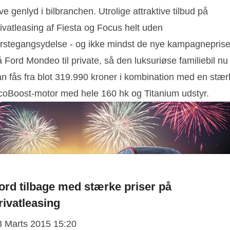
ve genlyd i bilbranchen. Utrolige attraktive tilbud på
ivatleasing af Fiesta og Focus helt uden
ørstegangsydelse - og ikke mindst de nye kampagneprise
 Ford Mondeo til private, så den luksuriøse familiebil nu
an fås fra blot 319.990 kroner i kombination med en stær
coBoost-motor med hele 160 hk og Titanium udstyr.
ord tilbage med stærke priser på
rivatleasing
3 Marts 2015 15:20