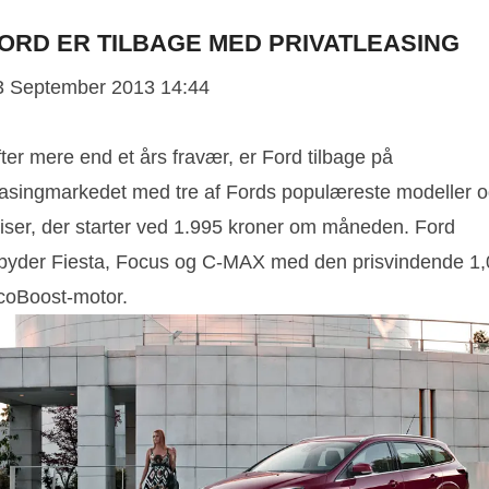
ORD ER TILBAGE MED PRIVATLEASING
3 September 2013 14:44
ter mere end et års fravær, er Ford tilbage på
easingmarkedet med tre af Fords populæreste modeller 
riser, der starter ved 1.995 kroner om måneden. Ford
ilbyder Fiesta, Focus og C-MAX med den prisvindende 1,
coBoost-motor.