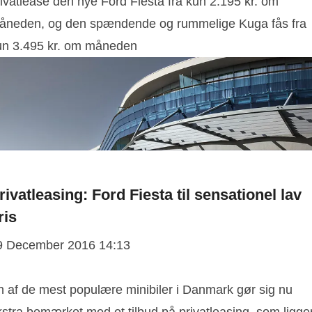
ivatlease den nye Ford Fiesta fra kun 2.195 kr. om
åneden, og den spændende og rummelige Kuga fås fra
un 3.495 kr. om måneden
rivatleasing: Ford Fiesta til sensationel lav
ris
9 December 2016 14:13
n af de mest populære minibiler i Danmark gør sig nu