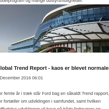
odelprogram og mange udstyrsmuligheder.
lobal Trend Report - kaos er blevet normal
 December 2016 06:01
r femte år i træk står Ford bag en såkaldt Trend rapport
r fortæller om udviklingen i samfundet, samt hvilken