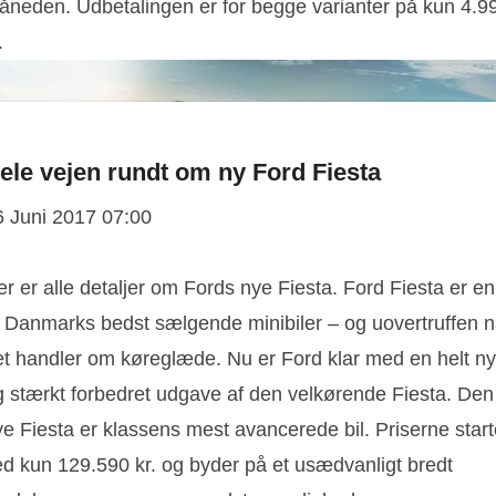
åneden. Udbetalingen er for begge varianter på kun 4.9
.
ele vejen rundt om ny Ford Fiesta
6 Juni 2017 07:00
er er alle detaljer om Fords nye Fiesta. Ford Fiesta er en
f Danmarks bedst sælgende minibiler – og uovertruffen n
et handler om køreglæde. Nu er Ford klar med en helt ny
g stærkt forbedret udgave af den velkørende Fiesta. Den
e Fiesta er klassens mest avancerede bil. Priserne start
ed kun 129.590 kr. og byder på et usædvanligt bredt