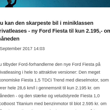
u kan den skarpeste bil i miniklassen
rivatleases - ny Ford Fiesta til kun 2.195,- o
åneden
 September 2017 14:03
u tilbyder Ford-forhandlerne den nye Ford Fiesta på
ivatleasing i hele to attraktive versioner: Den meget
konomiske Fiesta 1,5 TDCi Trend med dieselmotor, som
rer hele 28,6 km/l i gennemsnit til kun 2.195 kr. om
åneden - og den stærke og veludstyrede Fiesta 1,0
coBoost Titanium med benzinmotor til blot 2.595 kr. om