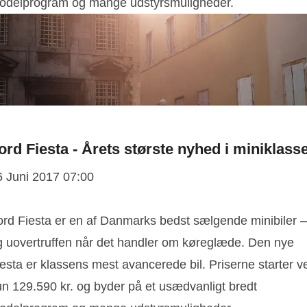
odelprogram og mange udstyrsmuligheder.
ord Fiesta - Årets største nyhed i miniklass
6 Juni 2017 07:00
ord Fiesta er en af Danmarks bedst sælgende minibiler –
g uovertruffen når det handler om køreglæde. Den nye
esta er klassens mest avancerede bil. Priserne starter v
un 129.590 kr. og byder på et usædvanligt bredt