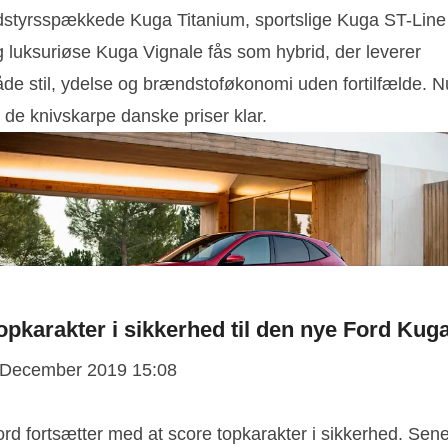
dstyrsspækkede Kuga Titanium, sportslige Kuga ST-Line
g luksuriøse Kuga Vignale fås som hybrid, der leverer
åde stil, ydelse og brændstoføkonomi uden fortilfælde. N
 de knivskarpe danske priser klar.
opkarakter i sikkerhed til den nye Ford Kug
 December 2019 15:08
rd fortsætter med at score topkarakter i sikkerhed. Sene