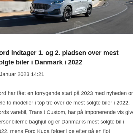
ord indtager 1. og 2. pladsen over mest
olgte biler i Danmark i 2022
 Januar 2023 14:21
ord har fået en forrygende start på 2023 med nyheden 
le to modeller i top tre over de mest solgte biler i 2022.
ords varebil, Transit Custom, har på imponerende vis giv
ersonbilerne baghjul og er Danmarks mest solgte bil i
22, mens Ford Kuga følger lige efter på en flot