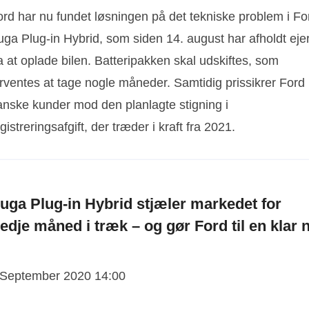
ord har nu fundet løsningen på det tekniske problem i Fo
uga Plug-in Hybrid, som siden 14. august har afholdt eje
a at oplade bilen. Batteripakken skal udskiftes, som
orventes at tage nogle måneder. Samtidig prissikrer Ford
anske kunder mod den planlagte stigning i
gistreringsafgift, der træder i kraft fra 2021.
uga Plug-in Hybrid stjæler markedet for
redje måned i træk – og gør Ford til en klar n
 September 2020 14:00