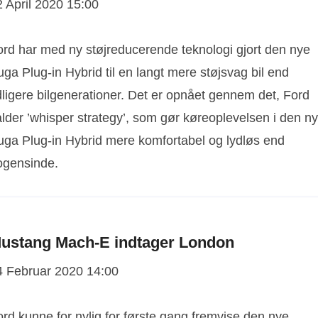
2 April 2020 15:00
ord har med ny støjreducerende teknologi gjort den nye
ga Plug-in Hybrid til en langt mere støjsvag bil end
dligere bilgenerationer. Det er opnået gennem det, Ford
alder ’whisper strategy’, som gør køreoplevelsen i den n
uga Plug-in Hybrid mere komfortabel og lydløs end
ogensinde.
ustang Mach-E indtager London
4 Februar 2020 14:00
rd kunne for nylig for første gang fremvise den nye