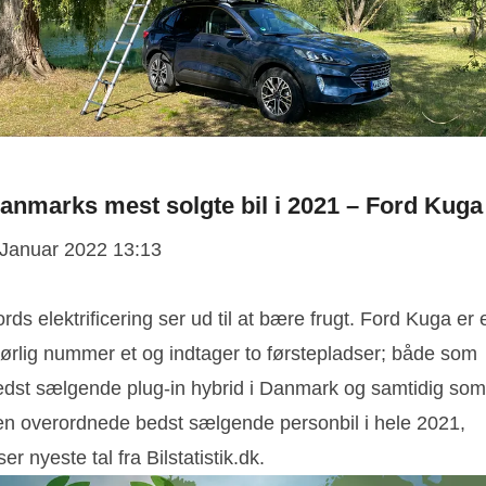
anmarks mest solgte bil i 2021 – Ford Kuga
 Januar 2022 13:13
rds elektrificering ser ud til at bære frugt. Ford Kuga er 
rørlig nummer et og indtager to førstepladser; både som
edst sælgende plug-in hybrid i Danmark og samtidig som
en overordnede bedst sælgende personbil i hele 2021,
ser nyeste tal fra Bilstatistik.dk.