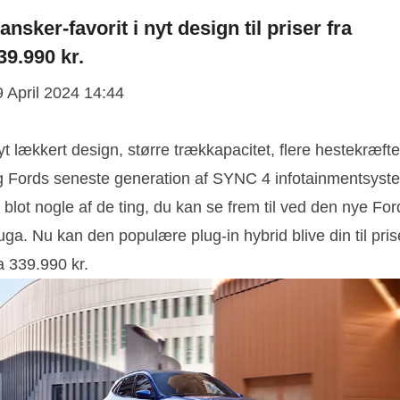
ansker-favorit i nyt design til priser fra
39.990 kr.
9 April 2024 14:44
t lækkert design, større trækkapacitet, flere hestekræfte
g Fords seneste generation af SYNC 4 infotainmentsyst
 blot nogle af de ting, du kan se frem til ved den nye For
ga. Nu kan den populære plug-in hybrid blive din til pris
a 339.990 kr.