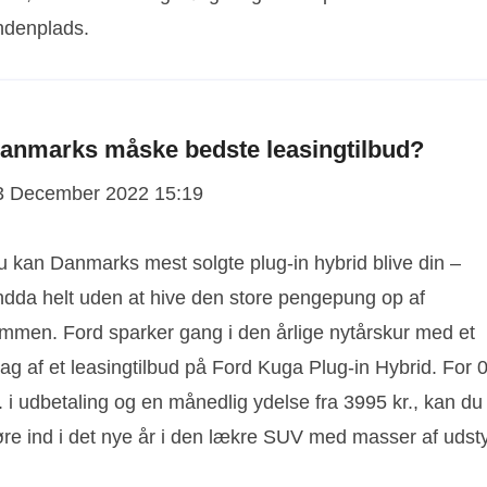
ndenplads.
anmarks måske bedste leasingtilbud?
3 December 2022 15:19
u kan Danmarks mest solgte plug-in hybrid blive din –
ndda helt uden at hive den store pengepung op af
ommen. Ford sparker gang i den årlige nytårskur med et
ag af et leasingtilbud på Ford Kuga Plug-in Hybrid. For 
. i udbetaling og en månedlig ydelse fra 3995 kr., kan du
øre ind i det nye år i den lækre SUV med masser af udsty