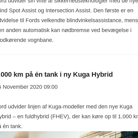
ord udvider sin vifte af sikkerhedsteknologier med de ny
ind Spot Assist og Intersection Assist. Den første er en
videlse til Fords velkendte blindvinkelsassistance, mens
en anden automatisk kan nødbremse ved bevægelse i
odkørende vognbane.
.000 km på én tank i ny Kuga Hybrid
5 November 2020 09:00
ord udvider linjen af Kuga-modeller med den nye Kuga
ybrid – en fuldhybrid (FHEV), der kan køre op til 1.000 
å én tank.