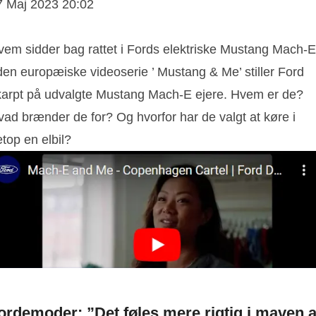
7 Maj 2023 20:02
vem sidder bag rattet i Fords elektriske Mustang Mach-
den europæiske videoserie ’ Mustang & Me’ stiller Ford
karpt på udvalgte Mustang Mach-E ejere. Hvem er de?
vad brænder de for? Og hvorfor har de valgt at køre i
top en elbil?
ordemoder: ”Det føles mere rigtig i maven a