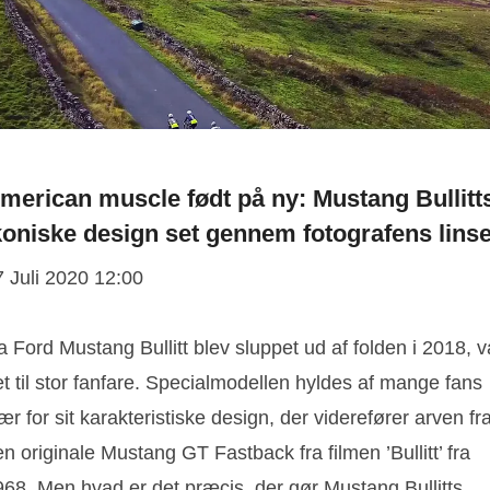
merican muscle født på ny: Mustang Bullitt
koniske design set gennem fotografens lins
7 Juli 2020 12:00
 Ford Mustang Bullitt blev sluppet ud af folden i 2018, v
t til stor fanfare. Specialmodellen hyldes af mange fans
ær for sit karakteristiske design, der viderefører arven fr
n originale Mustang GT Fastback fra filmen ’Bullitt’ fra
968. Men hvad er det præcis, der gør Mustang Bullitts