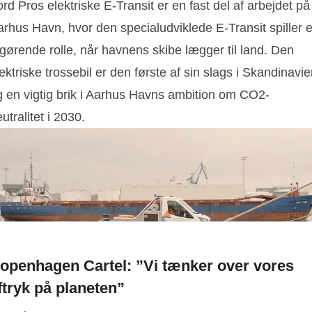
rd Pros elektriske E-Transit er en fast del af arbejdet på
arhus Havn, hvor den specialudviklede E-Transit spiller 
gørende rolle, når havnens skibe lægger til land. Den
ektriske trossebil er den første af sin slags i Skandinavi
g en vigtig brik i Aarhus Havns ambition om CO2-
utralitet i 2030.
openhagen Cartel: ”Vi tænker over vores
ftryk på planeten”