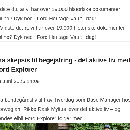
dste du, at vi har over 19.000 historiske dokumenter
line? Dyk ned i Ford Heritage Vault i dag!
ra skepsis til begejstring - det aktive liv me
ord Explorer
3 Juni 2025 14:09
ra bondegårdsliv til travl hverdag som Base Manager ho
rwegian: Rikke Rask Mylius lever det aktive liv – og
endes elbil Ford Explorer følger med.