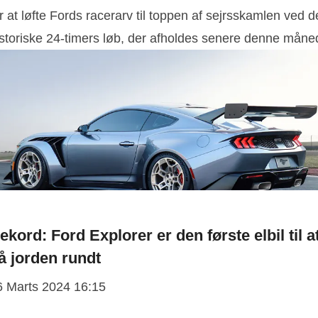
r at løfte Fords racerarv til toppen af sejrsskamlen ved d
istoriske 24-timers løb, der afholdes senere denne måne
ekord: Ford Explorer er den første elbil til a
å jorden rundt
6 Marts 2024 16:15