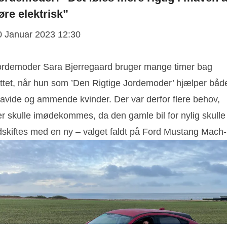
øre elektrisk”
0 Januar 2023 12:30
ordemoder Sara Bjerregaard bruger mange timer bag
attet, når hun som ’Den Rigtige Jordemoder’ hjælper båd
ravide og ammende kvinder. Der var derfor flere behov,
er skulle imødekommes, da den gamle bil for nylig skulle
dskiftes med en ny – valget faldt på Ford Mustang Mach-