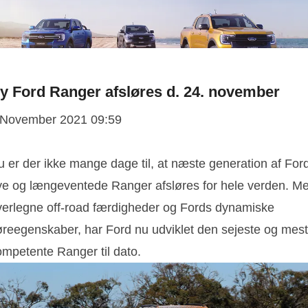
y Ford Ranger afsløres d. 24. november
 November 2021 09:59
u er der ikke mange dage til, at næste generation af For
ye og længeventede Ranger afsløres for hele verden. M
verlegne off-road færdigheder og Fords dynamiske
øreegenskaber, har Ford nu udviklet den sejeste og mest
ompetente Ranger til dato.