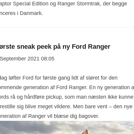
aptor Special Edition og Ranger Stormtrak, der begge
anceres i Danmark.
ørste sneak peek på ny Ford Ranger
 September 2021 08:05
dag løfter Ford for første gang lidt af sløret for den
ommende generation af Ford Ranger. En ny generation a
ords rå og hårdføre pickup, som man næsten ikke kunne
restille sig blive meget vildere. Men bare vent – den nye
eneration af Ranger vil blæse dig bagover.