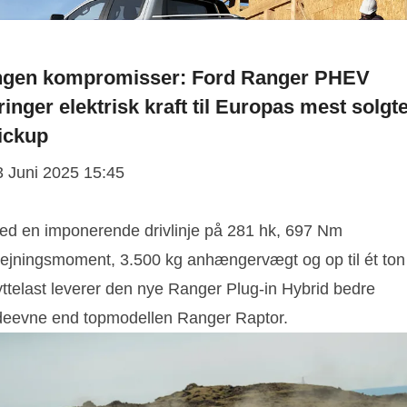
ngen kompromisser: Ford Ranger PHEV
ringer elektrisk kraft til Europas mest solgt
ickup
3 Juni 2025 15:45
ed en imponerende drivlinje på 281 hk, 697 Nm
rejningsmoment, 3.500 kg anhængervægt og op til ét ton
yttelast leverer den nye Ranger Plug-in Hybrid bedre
deevne end topmodellen Ranger Raptor.