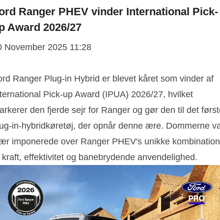
ord Ranger PHEV vinder International Pick-
p Award 2026/27
0 November 2025 11:28
ord Ranger Plug-in Hybrid er blevet kåret som vinder af
nternational Pick-up Award (IPUA) 2026/27, hvilket
rkerer den fjerde sejr for Ranger og gør den til det førs
lug-in-hybridkøretøj, der opnår denne ære. Dommerne v
sær imponerede over Ranger PHEV's unikke kombination
 kraft, effektivitet og banebrydende anvendelighed.