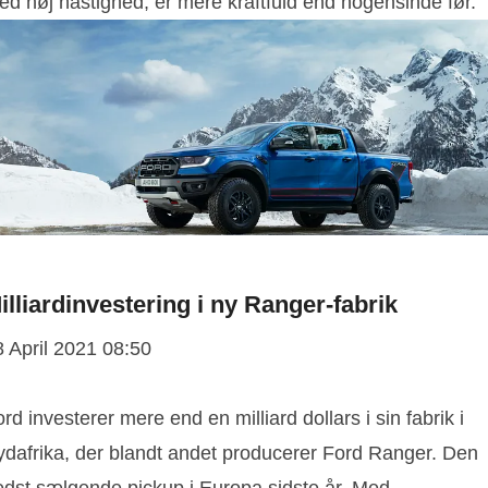
ed høj hastighed, er mere kraftfuld end nogensinde før.
illiardinvestering i ny Ranger-fabrik
8 April 2021 08:50
rd investerer mere end en milliard dollars i sin fabrik i
ydafrika, der blandt andet producerer Ford Ranger. Den