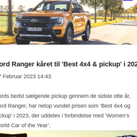
ord Ranger kåret til 'Best 4x4 & pickup' i 20
7 Februar 2023 14:43
ords bedst sælgende pickup gennem de sidste otte år,
ord Ranger, har netop vundet prisen som ’Best 4x4 og
ickup’ i 2023, der uddeles i forbindelse med ’Women’s
rld Car of the Year’.