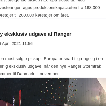
edst sælgende pickup i Europa sidste år. Med
nvesteringen øges produktionskapaciteten fra 168.000
retøjer til 200.000 køretøjer om året.
y eksklusiv udgave af Ranger
6 April 2021 11:56
n mest solgte pickup i Europa er snart tilgængelig i en
ærlig eksklusiv udgave, når den nye Ranger Stormtrak
ommer til Danmark til november.